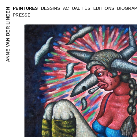
PEINTURES
DESSINS
ACTUALITÉS
EDITIONS
BIOGRAP
PRESSE