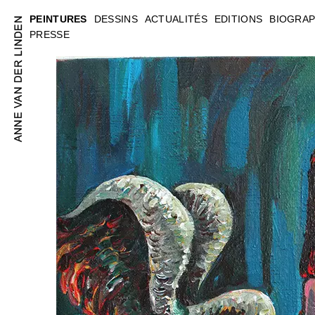
PEINTURES
DESSINS
ACTUALITÉS
EDITIONS
BIOGRAP
PRESSE