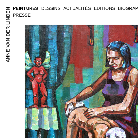
PEINTURES
DESSINS
ACTUALITÉS
EDITIONS
BIOGRAP
PRESSE