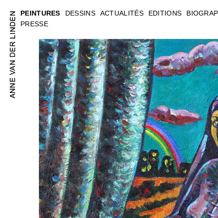
PEINTURES
DESSINS
ACTUALITÉS
EDITIONS
BIOGRAP
PRESSE