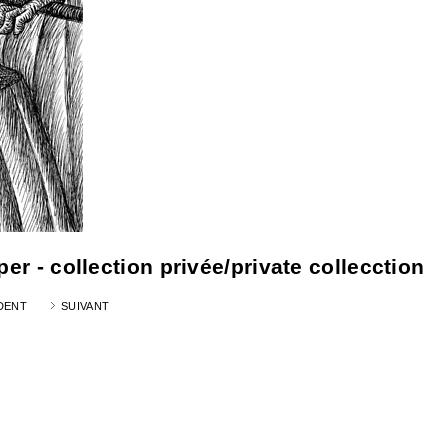
er - collection privée/private collecction
DENT
SUIVANT